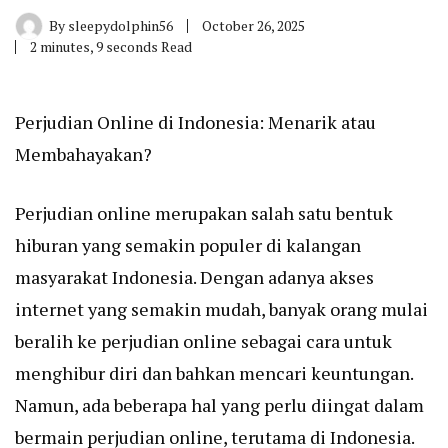
By
sleepydolphin56
October 26, 2025
2 minutes, 9 seconds Read
Perjudian Online di Indonesia: Menarik atau
Membahayakan?
Perjudian online merupakan salah satu bentuk
hiburan yang semakin populer di kalangan
masyarakat Indonesia. Dengan adanya akses
internet yang semakin mudah, banyak orang mulai
beralih ke perjudian online sebagai cara untuk
menghibur diri dan bahkan mencari keuntungan.
Namun, ada beberapa hal yang perlu diingat dalam
bermain perjudian online, terutama di Indonesia.