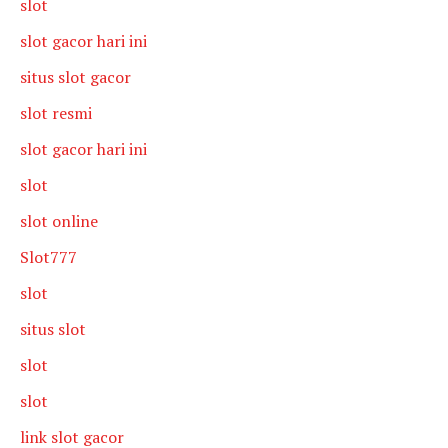
slot
slot gacor hari ini
situs slot gacor
slot resmi
slot gacor hari ini
slot
slot online
Slot777
slot
situs slot
slot
slot
link slot gacor