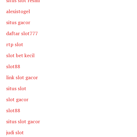
situs slot resmi
alexistogel
situs gacor
daftar slot777
rtp slot
slot bet kecil
slot88
link slot gacor
situs slot
slot gacor
slot88
situs slot gacor
judi slot