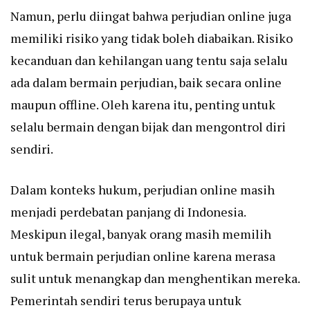
Namun, perlu diingat bahwa perjudian online juga
memiliki risiko yang tidak boleh diabaikan. Risiko
kecanduan dan kehilangan uang tentu saja selalu
ada dalam bermain perjudian, baik secara online
maupun offline. Oleh karena itu, penting untuk
selalu bermain dengan bijak dan mengontrol diri
sendiri.
Dalam konteks hukum, perjudian online masih
menjadi perdebatan panjang di Indonesia.
Meskipun ilegal, banyak orang masih memilih
untuk bermain perjudian online karena merasa
sulit untuk menangkap dan menghentikan mereka.
Pemerintah sendiri terus berupaya untuk