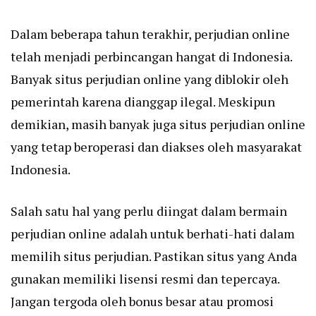
Dalam beberapa tahun terakhir, perjudian online
telah menjadi perbincangan hangat di Indonesia.
Banyak situs perjudian online yang diblokir oleh
pemerintah karena dianggap ilegal. Meskipun
demikian, masih banyak juga situs perjudian online
yang tetap beroperasi dan diakses oleh masyarakat
Indonesia.
Salah satu hal yang perlu diingat dalam bermain
perjudian online adalah untuk berhati-hati dalam
memilih situs perjudian. Pastikan situs yang Anda
gunakan memiliki lisensi resmi dan tepercaya.
Jangan tergoda oleh bonus besar atau promosi