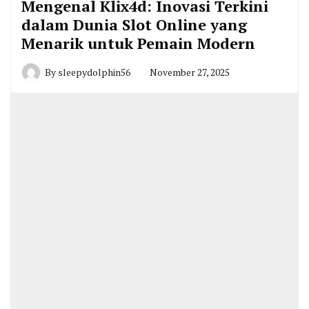
Mengenal Klix4d: Inovasi Terkini
dalam Dunia Slot Online yang
Menarik untuk Pemain Modern
By
sleepydolphin56
November 27, 2025