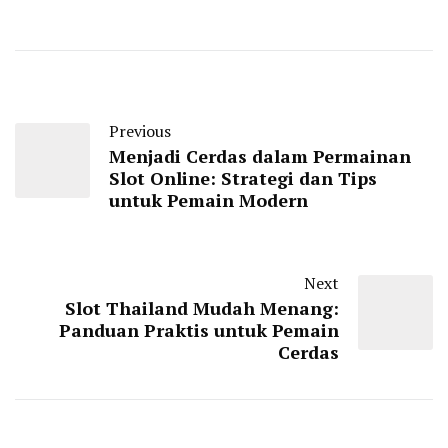
Previous
Menjadi Cerdas dalam Permainan
Slot Online: Strategi dan Tips
untuk Pemain Modern
Next
Slot Thailand Mudah Menang:
Panduan Praktis untuk Pemain
Cerdas