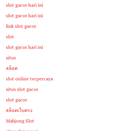
slot gacor hari ini
slot gacor hari ini
link slot gacor
slot
slot gacor hari ini
situs
สล็อต
slot online terpercaya
situs slot gacor
slot gacor
สล็อตเว็บตรง
Mahjong Slot