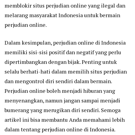
memblokir situs perjudian online yang ilegal dan
melarang masyarakat Indonesia untuk bermain
perjudian online.
Dalam kesimpulan, perjudian online di Indonesia
memiliki sisi-sisi positif dan negatif yang perlu
dipertimbangkan dengan bijak. Penting untuk
selalu berhati-hati dalam memilih situs perjudian
dan mengontrol diri sendiri dalam bermain.
Perjudian online boleh menjadi hiburan yang
menyenangkan, namun jangan sampai menjadi
bumerang yang merugikan diri sendiri. Semoga
artikel ini bisa membantu Anda memahami lebih
dalam tentang perjudian online di Indonesia.