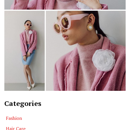
Categories
Fashion
Hair Care