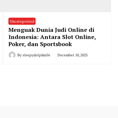
Uncategorized
Menguak Dunia Judi Online di
Indonesia: Antara Slot Online,
Poker, dan Sportsbook
By
sleepydolphin56
December 10, 2025