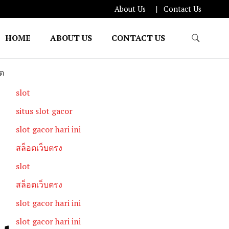
About Us
Contact Us
HOME
ABOUT US
CONTACT US
ต
slot
situs slot gacor
slot gacor hari ini
สล็อตเว็บตรง
slot
สล็อตเว็บตรง
slot gacor hari ini
slot gacor hari ini