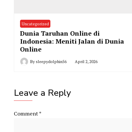
Uncategorized
Dunia Taruhan Online di
Indonesia: Meniti Jalan di Dunia
Online
By
sleepydolphin56
April 2, 2026
Leave a Reply
Comment
*