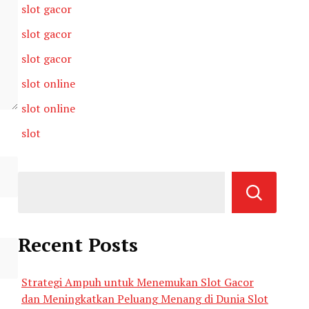
slot gacor
slot gacor
slot gacor
slot online
slot online
slot
Recent Posts
Strategi Ampuh untuk Menemukan Slot Gacor
dan Meningkatkan Peluang Menang di Dunia Slot